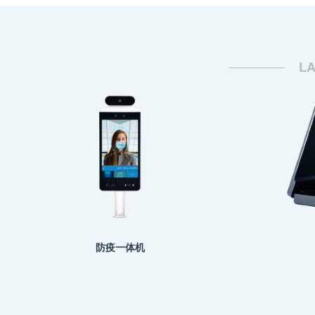
LA
防疫一体机